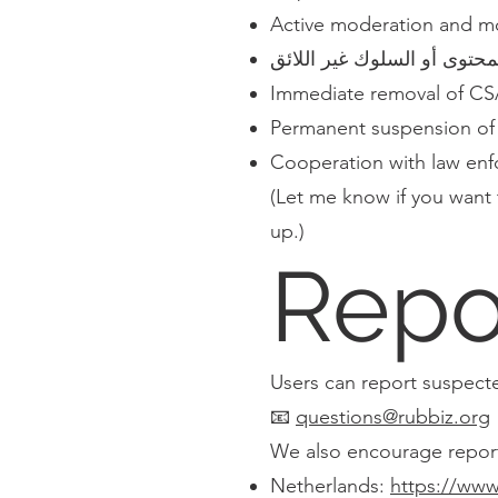
Active moderation and mo
لمحتوى أو السلوك غير اللائق
Immediate removal of CS
Permanent suspension of u
Cooperation with law enf
(Let me know if you want t
up.)
Repo
Users can report suspecte
📧
questions@rubbiz.org
We also encourage reporti
Netherlands:
https://www