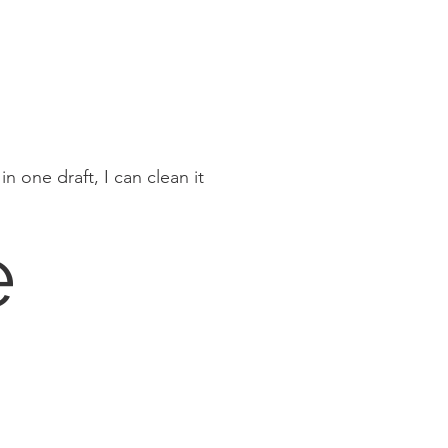
 one draft, I can clean it
e