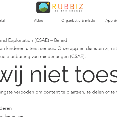
rial
Video
Organisatie & missie
App d
and Exploitation (CSAE) – Beleid
an kinderen uiterst serieus. Onze app en diensten zijn s
uele uitbuiting van minderjarigen (CSAE).
ij niet toe
rengste verboden om content te plaatsen, te delen of te
nderen
inderjarigen