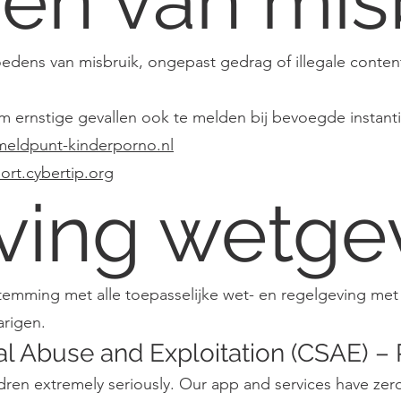
en van mis
dens van misbruik, ongepast gedrag of illegale conten
m ernstige gevallen ook te melden bij bevoegde instanti
meldpunt-kinderporno.nl
port.cybertip.org
ving wetge
temming met alle toepasselijke wet- en regelgeving met
rigen.
al Abuse and Exploitation (CSAE) – 
ldren extremely seriously. Our app and services have zero