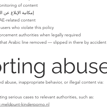
nitoring of content
إمكانية الإبلاغ عن ا
AE-related content
sers who violate this policy
orcement authorities when legally required
hat Arabic line removed — slipped in there by accident in
rting abus
d abuse, inappropriate behavior, or illegal content via:
ng serious cases to relevant authorities, such as:
.meldpunt-kinderporno.nl