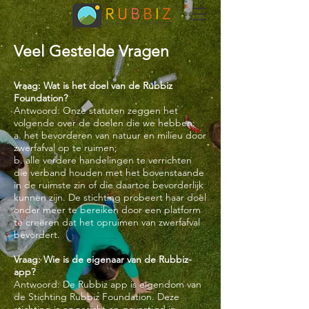
Veel Gestelde Vragen
Vraag: Wat is het doel van de Rubbiz
Foundation?
Antwoord: Onze statuten zeggen het
volgende over de doelen die we hebben:
a. het bevorderen van natuur en milieu door
zwerfafval op te ruimen;
b. alle verdere handelingen te verrichten
die verband houden met het bovenstaande
in de ruimste zin of die daartoe bevorderlijk
kunnen zijn. De stichting probeert haar doel
onder meer te bereiken door een platform
te creëren dat het opruimen van zwerfafval
bevordert.
Vraag: Wie is de eigenaar van de Rubbiz-
app?
Antwoord: De Rubbiz app is eigendom van
de Stichting Rubbiz Foundation. Deze