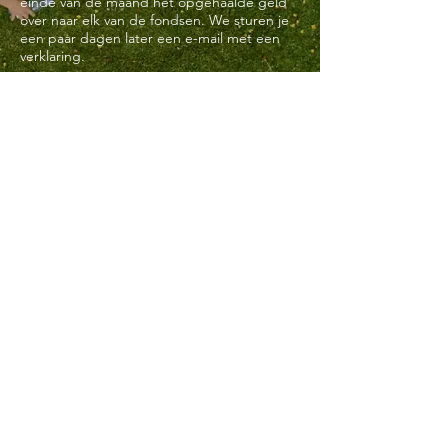
einde van de maand het opgehaalde geld
over naar elk van de fondsen. We sturen je
een paar dagen later een e-mail met een
verklaring.
Vraag: waarom krijg ik soms 11 cent in plaats
van 10 cent voor het voltooien van een
schoonmaakklus?
Antwoord: de sponsor zorgt voor een extra
eurocent als je het type afval aangeeft bij
het taggen. Het labelen van soorten afval
geeft een beter inzicht in het afval dat er is.
Zo kunnen we de lokale autoriteiten beter
helpen om de probleemgebieden aan te
geven.
© 2020 Rubbiz
questions@rubbiz.org
© Rubbiz Foundation