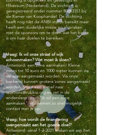
stichting is opgericht en gevestigd in
Hilversum (Nederland). De stichting is
geregistreerd onder nummer
80163351
bij
de Kamer van Koophandel. De stichting
heeft nog niet de ANBI-status bereikt maar
heeft een duidelijke missie en afspraken
met de sponsors om te doen wat het beste
is om haar doelen te bereiken.
Vraag: Ik wil onze straat of wijk
schoonmaken? Wat moet ik doen?
Antwoord: een zone aanmaken! Kleine
zones tot 10 euro en 1000 meter kunnen via
de app aangemaakt worden. Via onze
backend kunnen grotere zones aangemaakt
worden. Stuur een e-mail naar
quetions@rubbiz.org
en zet in de
onderwerp regel "Ik wil een zone
aanmaken". We nemen zo snel mogelijk
contact met je op.
Vraag: hoe wordt de financiering
overgemaakt aan het goede doel?
Antwoord: vanaf 1-2-2021 maken we aan het