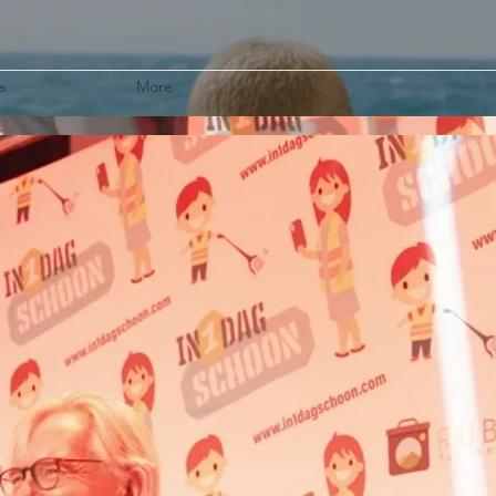
a
More